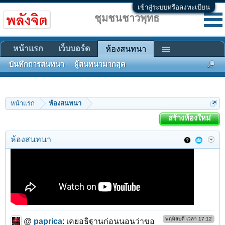
เข้าสู่ระบบหรือลงทะเบียน
ชุมชนชาวพุทธ
หน้าแรก
เว็บบอร์ด
ห้องสนทนา
บันทึกการสนทนา
ผู้สนทนามากสุด
อังคาร เวลา 04:12
@
วิญญาณนิพพาน
:
เอาเพลง Metal ที่มี
เนื้อร้องกับดนตรีมันๆ ดีๆ มาฝากให้ฟังกันครับ
หน้าแรก
ห้องสนทนา
สร้างห้องใหม่
ห้องสนทนา
พฤหัสบดี เวลา 17:12
@
paprica
:
เคยอธิฐานก่อนนอนว่าขอ