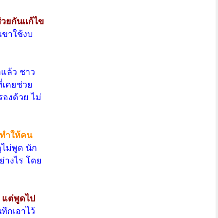
ช่วยกันแก้ไข
เขาใช้งบ
าแล้ว ชาว
ี่เคยช่วย
รองด้วย ไม่
ี่ทำให้คน
ไม่พูด นัก
อย่างไร โดย
 แต่พูดไป
นทึกเอาไว้