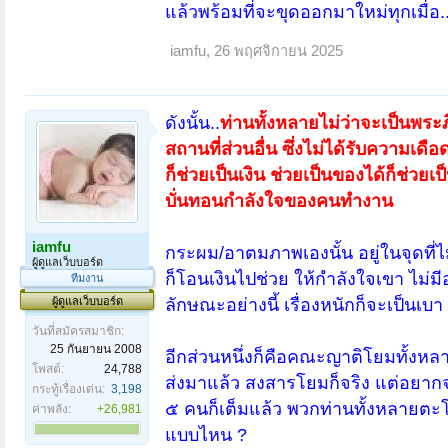
แล้วพร้อมที่จะขุดออกมาใหม่ทุกเมื่อ..
iamfu
,
26 พฤศจิกายน 2025
ดังนั้น..
ท่านทั้งหลายไม่ว่าจะเป็นพระภ
สถานที่ส่วนอื่น ซึ่งไม่ได้รับความเดือ
ก็ช่วยเป็นเงิน ช่วยเป็นของได้ก็ช่วยเป
บั่นทอนกำลังใจของคนทำงาน
iamfu
กระผม/อาตมภาพเองนั้น อยู่ในจุดที
ผู้ดูแลเว็บบอร์ด
ก็โอนเงินไปช่วย ให้กำลังใจเขา ไม่มีอ
ทีมงาน
ผู้ดูแลเว็บบอร์ด
ลักษณะอย่างนี้ เรื่องหนักก็จะเป็นเบา
วันที่สมัครสมาชิก:
25 กันยายน 2008
อีกส่วนหนึ่งก็คือคณะญาติโยมทั้งหล
โพสต์:
24,788
ส่งมาแล้ว สงสารโยมก็จริง แต่อยากจ
กระทู้เรื่องเด่น:
3,198
๕ คนก็เต็มแล้ว พวกท่านทั้งหลายต
ค่าพลัง:
+26,981
แบบไหน ?