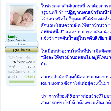
ในช่วงเวลาสำคัญเช่นนี้ เราต้องการค
รัฐมนตรี ว่า
"ปฏิญาณตนเข้ารับหน้าที
ไว้ก่อน หรือไม่ก็บุคคลที่ได้รับแต่งต
ลักษณะโยนความผิดให้ชาวบ้านว่า
"
อพยพหนี..!"
แสดงว่ามารดามันถนัดแ
iamfu
แจ้งว่า
"ระดับน้ำอยู่ในระดับสีเขียว ยั
ผู้ดูแลเว็บบอร์ด
ทีมงาน
ผู้ดูแลเว็บบอร์ด
ในเมื่อหน่วยงานในพื้นที่ประเมินผิ
"มึงจะให้ชาวบ้านอพยพไปอยู่ที่ไหน 
วันที่สมัครสมาชิก:
25 กันยายน 2008
กัน
โพสต์:
24,788
กระทู้เรื่องเด่น:
3,198
สาเหตุสำคัญที่สุดก็คือความกดอากาศ
ค่าพลัง:
+26,981
Rain Bomb ซึ่งคาโด่เด่อยู่ตรงนั้นมา
ประการที่สองก็คือการก่อสร้างที่ไป
สามารถที่จะไปได้ ก็ต้องท่วมเป็นปกติ ย