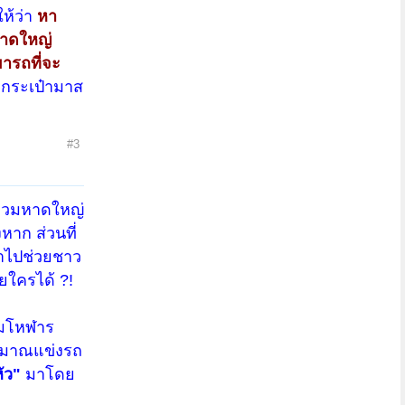
ห้ว่า
หา
หาดใหญ่
มารถที่จะ
กกระเป๋ามาส
#3
ำท่วมหาดใหญ่
หาก ส่วนที่
ข้าไปช่วยชาว
วยใครได้ ?!
ามโหฬาร
ระมาณแข่งรถ
ัว"
มาโดย