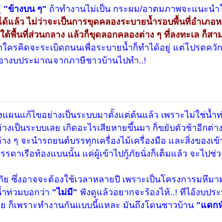
่
"ข้างบน ๆ"
ถ้าทำงานไม่เป็น กระผม/อาตมภาพจะแนะนำใ
ด้แล้ว ไม่ว่าจะเป็นการขุดคลองระบายน้ำรอบพื้นที่อำเภอ
พื้นที่ส่วนกลาง แล้วก็ขุดลอกคลองต่าง ๆ ที่ลงทะเล ก็สา
าใครคิดจะระเบิดถนนเพื่อระบายน้ำก็ทำได้อยู่ แต่โปรดควั
ช่เอางบประมาณจากภาษีชาวบ้านไปทำ..!
รวางแผนแก้ไขอย่างเป็นระบบมาตั้งแต่ต้นแล้ว เพราะไม่ใช่น้
างเป็นระบบเลย เกิดอะไรเสียหายขึ้นมา ก็ขยับตัวช้าอีกต่าง
ต่าง ๆ จะนำรถยนต์บรรทุกเครื่องไม้เครื่องมือ และสิ่งของเ
รดาเรือท้องแบนนั้น แค่ผู้เข้าไปกู้ภัยนั่งก็เต็มแล้ว จะไปช่
ภัย ซึ่งอาจจะต้องใช้เวลาหลายปี เพราะเป็นโครงการมหึม
้ำท่วมบอกว่า
"ไม่มี"
ฟังดูแล้วอยากจะร้องไห้..! ทีไอ้งบป
ี้เลย ก็เพราะทำงานกันแบบนี้แหละ มันถึงโดนชาวบ้าน
"แดกห