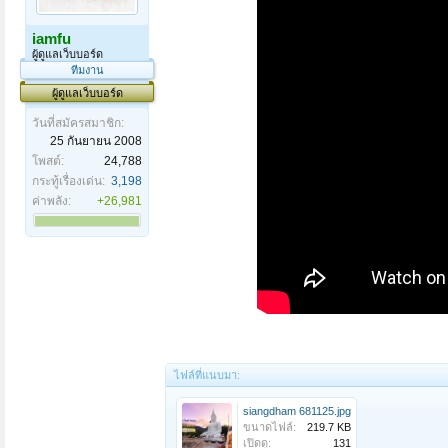
iamfu
ผู้ดูแลเว็บบอร์ด
ทีมงาน
ผู้ดูแลเว็บบอร์ด
วันที่สมัครสมาชิก:
25 กันยายน 2008
โพสต์:
24,788
กระทู้เรื่องเด่น:
3,198
ค่าพลัง:
+26,981
ไฟล์ที่แนบมา:
siangdham 681125.jpg
ขนาดไฟล์:
219.7 KB
เปิดดู:
131