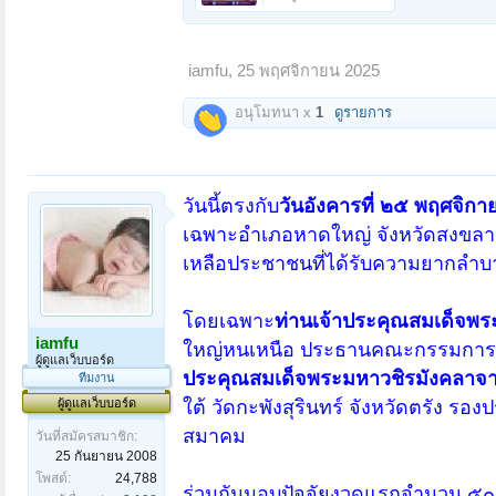
iamfu
,
25 พฤศจิกายน 2025
อนุโมทนา x
1
ดูรายการ
วันนี้ตรงกับ
วันอังคารที่ ๒๕ พฤศจิ
เฉพาะอำเภอหาดใหญ่ จังหวัดสงขลา ซ
เหลือประชาชนที่ได้รับความยากลำบ
โดยเฉพาะ
ท่านเจ้าประคุณสมเด็จพระ
iamfu
ใหญ่หนเหนือ ประธานคณะกรรมการ
ผู้ดูแลเว็บบอร์ด
ประคุณสมเด็จพระมหาวชิรมังคลาจารย
ทีมงาน
ผู้ดูแลเว็บบอร์ด
ใต้ วัดกะพังสุรินทร์ จังหวัดตร
สมาคม
วันที่สมัครสมาชิก:
25 กันยายน 2008
โพสต์:
24,788
ร่วมกันมอบปัจจัยงวดแรกจำนวน ๕๐๐,