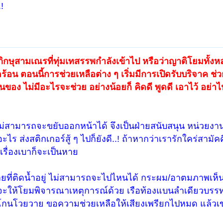
!
ิกษุสามเณรที่ทุ่มเทสรรพกำลังเข้าไป หรือว่าญาติโยมทั้งหล
ดร้อน ตอนนี้การช่วยเหลือต่าง ๆ เริ่มมีการเปิดรับบริจาค ช่ว
็นของ ไม่มีอะไรจะช่วย อย่างน้อยก็ คิดดี พูดดี เอาไว้ อย่าไป
่ไม่สามารถจะขยับออกหน้าได้ จึงเป็นฝ่ายสนับสนุน หน่วย
ะไร ส่งสติกเกอร์สู้ ๆ ไปก็ยังดี..! ถ้าหากว่าเรารักใคร่สามัค
 เรื่องเบาก็จะเป็นหาย
ายที่ติดน้ำอยู่ ไม่สามารถจะไปไหนได้ กระผม/อาตมภาพเห็น
ะให้โยมพิจารณาเหตุการณ์ด้วย เรือท้องแบนลำเดียวบรรทุก
ะโกนโวยวาย ขอความช่วยเหลือให้เสียงเพรียกไปหมด แล้วเ