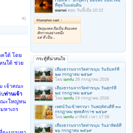
เรื่องเล่า "นักขุดกรุ"มือขลัง ขมังเวทย์
ที่สุดในแผ่นดิน
wanwi
ตอบ
วันนี้เมื่อ 10:22
#1
Khamphee said:
↑
วัตถุมงคล ถือเป็น สิ่งมงคล
สักการะอย่างหนึ่ง
แต่ ที่ เป็น…
ภาคใต้ โดย
กระทู้ที่น่าสนใจ
หนใต้ ช่วย
เสียงธรรมจากวัดท่าขนุน วันจันทร์ที่
๒๗ กรกฎาคม ๒๕๖๙
โดย
iamfu
28 กรกฎาคม 2026
 เจ้าคณะ
เสียงธรรมจากวัดท่าขนุน วันศุกร์ที่
๒๔ กรกฎาคม ๒๕๖๙
ับ
ท่านเจ้า
โดย
iamfu
24 กรกฎาคม 2026
าคณะใหญ่หน
เทศน์วันเข้าพรรษา วันพฤหัสบดีที่ ๓๐
งมหาเถร
กรกฎาคม พุทธศักราช ๒๕๖๙
โดย
iamfu
อาทิตย์ เวลา 17:06
เสียงธรรมจากวัดท่าขนุน วันอาทิตย์ที่
๒๖ กรกฎาคม ๒๕๖๙
ที่จะบรรเทา