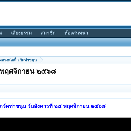
พ
เสียงธรรม
สมาชิก
ห้องสนทนา
หลวงพ่อเล็ก วัดท่าขนุน
๒๕ พฤศจิกายน ๒๕๖๘
กวัดท่าขนุน วันอังคารที่ ๒๕ พฤศจิกายน ๒๕๖๘