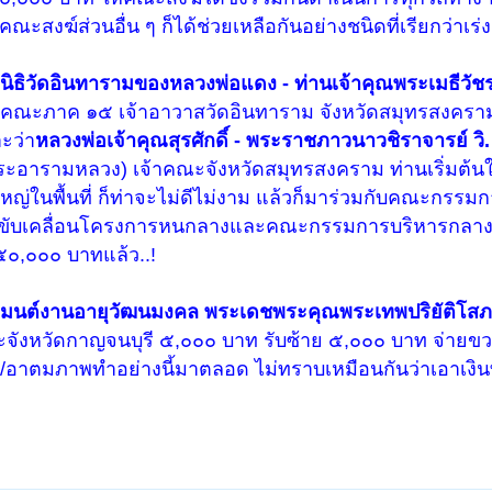
ะสงฆ์ส่วนอื่น ๆ ก็ได้ช่วยเหลือกันอย่างชนิดที่เรียกว่าเร่ง
ลนิธิวัดอินทารามของหลวงพ่อแดง - ท่านเจ้าคุณพระเมธีวั
จ้าคณะภาค ๑๕ เจ้าอาวาสวัดอินทาราม จังหวัดสมุทรสงคร
ะว่า
หลวงพ่อเจ้าคุณสุรศักดิ์ - พระราชภาวนาวชิราจารย์ วิ. (ส
พระอารามหลวง) เจ้าคณะจังหวัดสมุทรสงคราม ท่านเริ่มต้น
ใหญ่ในพื้นที่ ก็ท่าจะไม่ดีไม่งาม แล้วก็มาร่วมกับคณะกรร
การขับเคลื่อนโครงการหนกลางและคณะกรรมการบริหารกลาง
 ๕๐,๐๐๐ บาทแล้ว..!
ธมนต์งานอายุวัฒนมงคล พระเดชพระคุณพระเทพปริยัติโสภ
จังหวัดกาญจนบุรี ๕,๐๐๐ บาท รับซ้าย ๕,๐๐๐ บาท จ่ายข
อาตมภาพทำอย่างนี้มาตลอด ไม่ทราบเหมือนกันว่าเอาเงิน