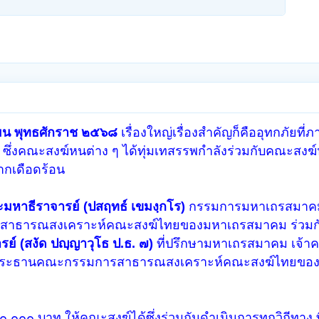
กายน พุทธศักราช ๒๕๖๘
เรื่องใหญ่เรื่องสำคัญก็คืออุทกภัยที่
ึ่งคณะสงฆ์หนต่าง ๆ ได้ทุ่มเทสรรพกำลังร่วมกับคณะสงฆ์
ากเดือดร้อน
มหาธีราจารย์ (ปสฤทธ์ เขมงฺกโร)
กรรมการมหาเถรสมาคม
สาธารณสงเคราะห์คณะสงฆ์ไทยของมหาเถรสมาคม ร่วมก
์ (สงัด ปญฺญาวุโธ ป.ธ. ๗)
ที่ปรึกษามหาเถรสมาคม เจ้
ัง รองประธานคณะกรรมการสาธารณสงเคราะห์คณะสงฆ์ไทยขอ
๐๐๐ บาท ให้คณะสงฆ์ได้ซึ่งร่วมกันดำเนินการทุกวิถีทาง 