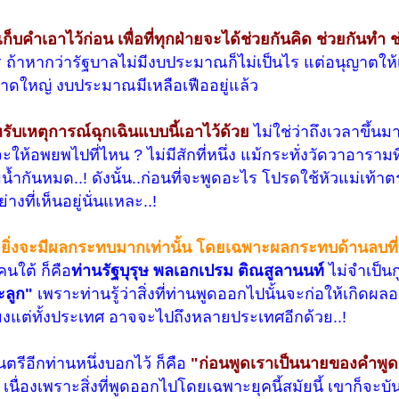
็บคำเอาไว้ก่อน เพื่อที่ทุกฝ่ายจะได้ช่วยกันคิด ช่วยกันทำ 
้าหากว่ารัฐบาลไม่มีงบประมาณก็ไม่เป็นไร แต่อนุญาตให้
ดใหญ่ งบประมาณมีเหลือเฟืออยู่แล้ว
ับเหตุการณ์ฉุกเฉินแบบนี้เอาไว้ด้วย
ไม่ใช่ว่าถึงเวลาขึ้นม
ให้อพยพไปที่ไหน ? ไม่มีสักที่หนึ่ง แม้กระทั่งวัดวาอารามท
น้ำกันหมด..! ดังนั้น..ก่อนที่จะพูดอะไร โปรดใช้หัวแม่เท้าต
างที่เห็นอยู่นั่นแหละ..!
เราพูดยิ่งจะมีผลกระทบมากเท่านั้น โดยเฉพาะผลกระทบด้านลบท
คนใต้ ก็คือ
ท่านรัฐบุรุษ พลเอกเปรม ติณสูลานนท์
ไม่จำเป็นกู
ะลูก"
เพราะท่านรู้ว่าสิ่งที่ท่านพูดออกไปนั้นจะก่อให้เกิดผล
ียงแต่ทั้งประเทศ อาจจะไปถึงหลายประเทศอีกด้วย..!
รีอีกท่านหนึ่งบอกไว้ ก็คือ
"ก่อนพูดเราเป็นนายของคำพูด
เนื่องเพราะสิ่งที่พูดออกไปโดยเฉพาะยุคนี้สมัยนี้ เขาก็จะบั