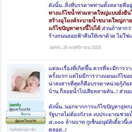
ดังนั้น..สิ่งที่บรรดาทท่านทั้งหลายที่อยู
ทางแก้ไขน้ำท่วมหาดใหญ่แบบยั่งยืนไ
สร้างอุโมงค์ระบายน้ำขนาดใหญ่ภายใต้
แก้ไขปัญหาตรงนี้ไปได้
ส่วนถ้าหากว่
ร้างถนนลอยฟ้าคืนให้เขาด้วย ไม่ใ
iamfu
,
26 พฤศจิกายน 2025
แต่ละเรื่องที่เกิดขึ้น ควรที่จะมีกา
ครั้งแรก แต่ไม่มีการวางแผนแก้ไขอย่
น่าสงสารที่สุดก็คือบรรดาหน่วยกู้ภัย
บ้าน ก็ลอยน้ำไปเสียหลายคัน..! ส่วนบร
iamfu
ดังนั้น..นอกจากการแก้ไขปัญหาอุทก
ผู้ดูแลเว็บบอร์ด
รัฐบาลไม่ต้องกังวล งบประมาณช่วยน
ทีมงาน
ผู้ดูแลเว็บบอร์ด
๔,๐๐๐ ล้านบาท กูเซ็นอนุมัติเดี๋ยวน
ตลอด..!
วันที่สมัครสมาชิก: