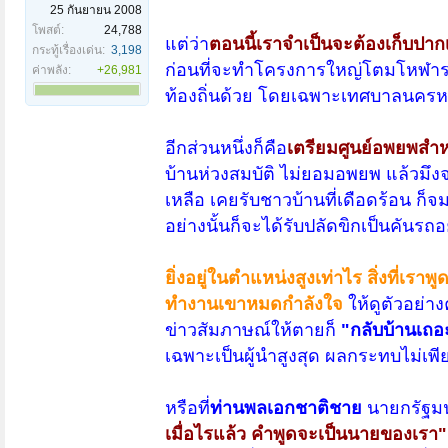
25 กันยายน 2008
โพสต์:
24,788
แต่ว่า
ตอนนี้เราจำเป็นจะต้องเก็บปากเก
กระทู้เรื่องเด่น:
3,198
ก่อนที่จะทำโครงการใหญ่โตมโหฬาร ถ
ค่าพลัง:
+26,981
ท้องถิ่นด้วย โดยเฉพาะเทศบาลนครหา
อีกส่วนหนึ่งก็คือ
เตรียมศูนย์อพยพสำหร
บ้านห่วงสมบัติ ไม่ยอมอพยพ แล้วมึงจะ
เหลือ เคยรับชาวบ้านที่เดือดร้อน ก็จม
อย่างนั้นก็จะได้รับปลัดขิกเป็นคันรถอย่
ยิ่งอยู่ในตำแหน่งสูงเท่าไร สิ่งที่
ทำงานเขาหมดกำลังใจ
ให้ดูตัวอย่าง
ข่าวสัมภาษณ์ให้ตายก็
"กลับบ้านเถอ
เฉพาะเป็นผู้นำสูงสุด ผลกระทบไม่เพ
หรือที่
ท่านพลเอกชาติชาย
นายกรัฐมนต
เมื่อไรแล้ว คำพูดจะเป็นนายของเรา"