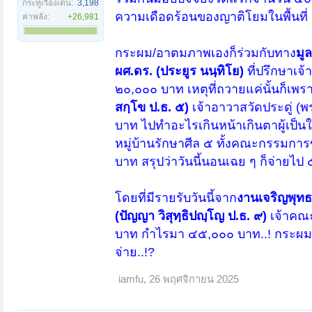
กระทู้เรื่องเด่น:
3,198
ความเดือดร้อนของญาติโยมในพื้นที่ คณ
ค่าพลัง:
+26,981
กระผม/อาตมภาพเองก็ร่วมกับทาง
มู
ผศ.ดร. (ประยูร นนฺทิโย)
ที่ปรึกษาเ
๒๐,๐๐๐ บาท เหตุที่ถวายแค่นั้นก็เพรา
สกฺโข ป.ธ. ๕)
เจ้าอาวาสวัดประดู่ (
บาท ไปทำอะไรเกินหน้าเกินตาผู้เป็น
หมู่บ้านรักษาศีล ๕ ทั้งคณะกรรม
บาท สรุปว่าวันนี้นอนเฉย ๆ ก็จ่ายไป
โดยที่มีรายรับวันนี้จาก
งานเจริญพุท
(ปัญญา วิสุทฺธิปญฺโญ ป.ธ. ๙)
เจ้าคณะ
บาท กำไรมา ๔๕,๐๐๐ บาท..! กระผม/
จ่าย..!?
iamfu
,
26 พฤศจิกายน 2025