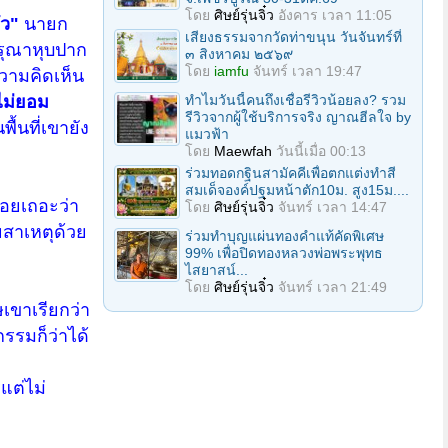
โดย
ศิษย์รุ่นจิ๋ว
อังคาร เวลา 11:05
ัว"
นายก
เสียงธรรมจากวัดท่าขนุน วันจันทร์ที่
ุณาหุบปาก
๓ สิงหาคม ๒๕๖๙
โดย
iamfu
จันทร์ เวลา 19:47
ความคิดเห็น
ไม่ยอม
ทำไมวันนี้คนถึงเชื่อรีวิวน้อยลง? รวม
รีวิวจากผู้ใช้บริการจริง ญาณฮีลใจ by
พื้นที่เขายัง
แมวฟ้า
โดย
Maewfah
วันนี้เมื่อ 00:13
ร่วมทอดกฐินสามัคคีเพื่อตกแต่งทำสี
สมเด็จองค์ปฐมหน้าตัก10ม. สูง15ม....
่อยเถอะว่า
โดย
ศิษย์รุ่นจิ๋ว
จันทร์ เวลา 14:47
ยสาเหตุด้วย
ร่วมทําบุญแผ่นทองคำแท้คัดพิเศษ
99% เพื่อปิดทองหลวงพ่อพระพุทธ
ไสยาสน์...
โดย
ศิษย์รุ่นจิ๋ว
จันทร์ เวลา 21:49
เขาเรียกว่า
กรรมก็ว่าได้
แต่ไม่