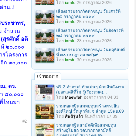
โดย
iamfu
26 กรกฎาคม 2026
ด่วน..!
เสียงธรรมจากวัดท่าขนุน วันเสาร์ที่
๒๕ กรกฎาคม ๒๕๖๙
โดย
iamfu
25 กรกฎาคม 2026
ชรประชาทร,
าม จำนวน
เสียงธรรมจากวัดท่าขนุน วันอังคารที่
๒๘ กรกฎาคม ๒๕๖๙
ุรศักดิ์ อติ
โดย
iamfu
28 กรกฎาคม 2026
ให้ ๒๐,๐๐๐
เสียงธรรมจากวัดท่าขนุน วันพฤหัสบดี
มการโครงการ
ที่ ๓๐ กรกฎาคม ๒๕๖๙
โดย
iamfu
30 กรกฎาคม 2026
อีก ๓๐,๐๐๐
เข้าชมมาก
ณ, ดร.
ฟรี 2 คำถาม! ทักแม่นๆ ด้วยสีพลังงาน
(บอกแค่สีที่ใช่ รู้เรื่องหมด)...
วา ๕๐,๐๐๐
โดย
Maewfah
อังคาร เวลา 04:33
ที่ไหนมา
ร่วมทอดกฐินสมทบทุนสร้างพระยืน
องค์ใหญ่ วัดเสาหิน จ.ลําพูน 15พย.69
โดย
ศิษย์รุ่นจิ๋ว
จันทร์ เวลา 17:39
#2
ร่วมทอดกฐินสามัคคีเพื่อสมทบทุน
สร้างอุโบสถ วัดปากตกสามัคคี
จ.เพชรบูรณ์ 30-31ตค.69