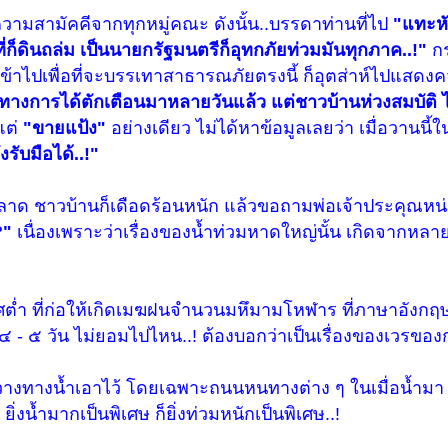
วามสามัคคีจากทุกหมู่คณะ ดังนั้น..บรรดาท่านที่ไป
"แทะห
่ก็ดินถล่ม เป็นนายกรัฐมนตรีก็อุทกภัยท่วมมันทุกภาค..!"
กร
ั้งเข้าไปเพื่อที่จะบรรเทาสาธารณภัยตรงนี้ ก็อุตส่าห์ไปแสดง
ทางการได้ตักเตือนมาหลายวันแล้ว แต่ชาวบ้านห่วงสมบัติ 
ต่
"ขายแป้ง"
อย่างเดียว ไม่ได้หาข้อมูลเลยว่า
เมื่อวานนี้
ใน
งรับมือได้..!"
ดพลาด ชาวบ้านก็เดือดร้อนหนัก แล้วขอถามพ่อเจ้าประคุณหน
?"
เนื่องเพราะว่าเรื่องของน้ำท่วมหาดใหญ่นั้น เกิดจากหลา
ต่ำ ที่ก่อให้เกิดเมฆฝนจำนวนมหึมามโหฬาร ที่ภาษาอังกฤษ
 ๔ - ๕ วัน ไม่ยอมไปไหน..! ต้องบอกว่าเป็นเรื่องของเวรของ
ขวางทางน้ำเอาไว้ โดยเฉพาะถนนหนทางต่าง ๆ ในเมื่อน้ำมา 
ิ่งน้ำมากเป็นพิเศษ ก็ยิ่งท่วมหนักเป็นพิเศษ..!